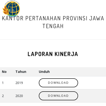
M
KANTOR PERTANAHAN PROVINSI JAWA
TENGAH
LAPORAN KINERJA
No
Tahun
Unduh
1
2019
DOWNLOAD
2
2020
DOWNLOAD