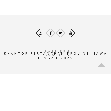
Behance
Facebook
Twitter
Pinterest
profile
profile
profile
profile
PASTIBPN.ID
©KANTOR PERTANAHAN PROVINSI JAWA
BPNONLINE.AC.ID
TENGAH 2025
E-
ATRBPN.AC.ID
POS-
BPN.AC.ID
GEOPORTALATRBPN.AC.I
GISTARU.AC.ID
BADANPERTANAHANNASIO
SISTEMINFORMASIBPN.AC
KEMENTRIANPERTANAHAN
ATRBPNINDONESIA.AC.I
ATR-