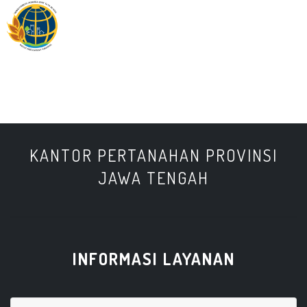
M
KANTOR PERTANAHAN PROVINSI
JAWA TENGAH
INFORMASI LAYANAN